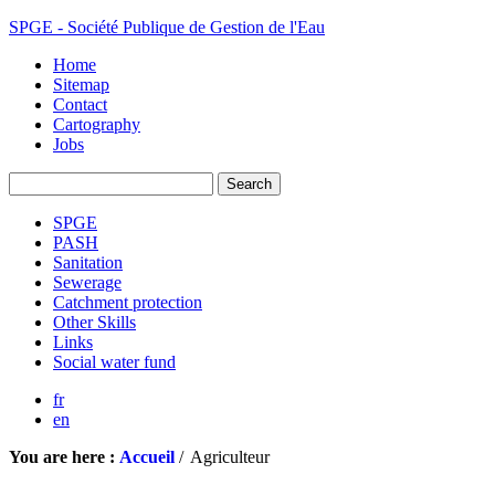
SPGE - Société Publique de Gestion de l'Eau
Home
Sitemap
Contact
Cartography
Jobs
SPGE
PASH
Sanitation
Sewerage
Catchment protection
Other Skills
Links
Social water fund
fr
en
You are here :
Accueil
/
Agriculteur