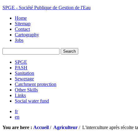
SPGE - Société Publique de Gestion de l'Eau
Home
Sitemap
Contact
Cartography
Jobs
SPGE
PASH
Sanitation
Sewerage
Catchment protection
Other Skills
Links
Social water fund
fr
en
You are here :
Accueil
/
Agriculteur
/
L'interculture après récolte t