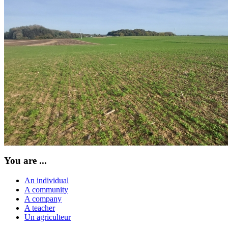
You are ...
An individual
A community
A company
A teacher
Un agriculteur