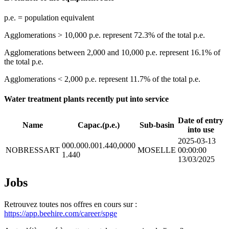
p.e. = population equivalent
Agglomerations > 10,000 p.e. represent 72.3% of the total p.e.
Agglomerations between 2,000 and 10,000 p.e. represent 16.1% of
the total p.e.
Agglomerations < 2,000 p.e. represent 11.7% of the total p.e.
Water treatment plants recently put into service
Date of entry
Name
Capac.(p.e.)
Sub-basin
into use
2025-03-13
000.000.001.440,0000
NOBRESSART
MOSELLE
00:00:00
1.440
13/03/2025
Jobs
Retrouvez toutes nos offres en cours sur :
https://app.beehire.com/career/spge