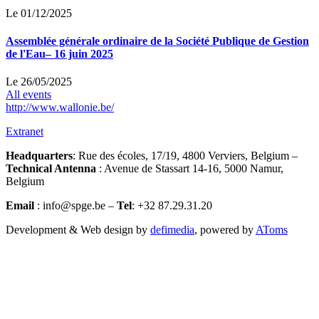
Le 01/12/2025
Assemblée générale ordinaire de la Société Publique de Gestion
de l'Eau– 16 juin 2025
Le 26/05/2025
All events
http://www.wallonie.be/
Extranet
Headquarters
: Rue des écoles, 17/19, 4800 Verviers, Belgium –
Technical Antenna
: Avenue de Stassart 14-16, 5000 Namur,
Belgium
Email
: info@spge.be –
Tel
: +32 87.29.31.20
Development & Web design by
defimedia
, powered by
AToms