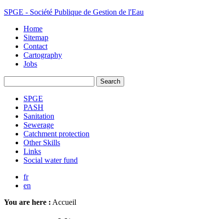
SPGE - Société Publique de Gestion de l'Eau
Home
Sitemap
Contact
Cartography
Jobs
SPGE
PASH
Sanitation
Sewerage
Catchment protection
Other Skills
Links
Social water fund
fr
en
You are here :
Accueil