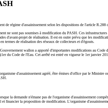
PASH
 de régime d'assainissement selon les dispositions de l'article R.288 
sement ne sont pas soumises à modification du PASH. Ces infrastructures s
tudes d'avant-projet de réalisation. Il est en outre prévu que les modifi
en termes de réalisation des réseaux de collecteurs et d'égouts.
e Gouvernement wallon a apporté d'importantes modifications au Code de
§1er du Code de l'Eau. Cet arrêté est entré en vigueur le 1er janvier 201
nisme d'assainissement agréé, être émises d'office par le Ministre ou 
PASH.
lorsque la demande n'émane pas de l'organisme d'assainissement compét
al et financier la proposition de modification. L'organisme d'assainisse