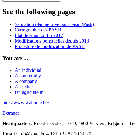
See the following pages
Sanitation plan per river sub-basin (Pash)
Cartographie des PASH
Etat de situation fin 2017
Modifications ponctuelles depuis 2018
Procédure de modification de PASH
You are ...
An individual
A community
A company
A teacher
Un agriculteur
http://www.wallonie.be/
Extranet
Headquarters
: Rue des écoles, 17/19, 4800 Verviers, Belgium –
Tec
Email
: info@spge.be –
Tel
: +32 87.29.31.20