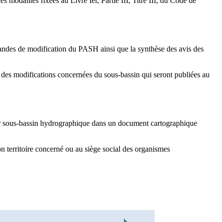
modalités fixées au Livre Ier, Partie III, Titre III, du Code de
andes de modification du PASH ainsi que la synthèse des avis des
des modifications concernées du sous-bassin qui seront publiées au
ar sous-bassin hydrographique dans un document cartographique
on territoire concerné ou au siège social des organismes