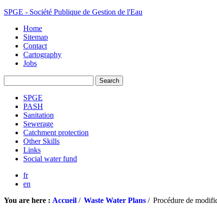
SPGE - Société Publique de Gestion de l'Eau
Home
Sitemap
Contact
Cartography
Jobs
SPGE
PASH
Sanitation
Sewerage
Catchment protection
Other Skills
Links
Social water fund
fr
en
You are here :
Accueil
/
Waste Water Plans
/
Procédure de modif