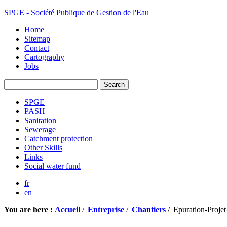
SPGE - Société Publique de Gestion de l'Eau
Home
Sitemap
Contact
Cartography
Jobs
SPGE
PASH
Sanitation
Sewerage
Catchment protection
Other Skills
Links
Social water fund
fr
en
You are here :
Accueil
/
Entreprise
/
Chantiers
/
Epuration-Projet