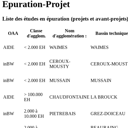
Epuration-Projet
Liste des études en épuration (projets et avant-projet
Classe
Nom
OAA
Bassin technique
d'agglom.
d'agglomération :
AIDE
< 2.000 EH
WAIMES
WAIMES
CEROUX-
inBW
< 2.000 EH
CEROUX-MOUS
MOUSTY
inBW
< 2.000 EH
MUSSAIN
MUSSAIN
> 100.000
AIDE
CHAUDFONTAINE
LA BROUCK
EH
2.000 à
inBW
PIETREBAIS
GREZ-DOICEAU
10.000 EH
2.000 à
BEAURAING