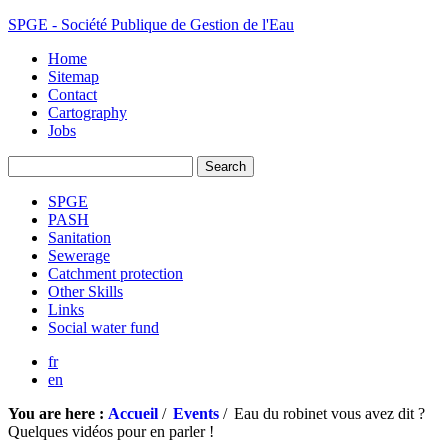
SPGE - Société Publique de Gestion de l'Eau
Home
Sitemap
Contact
Cartography
Jobs
SPGE
PASH
Sanitation
Sewerage
Catchment protection
Other Skills
Links
Social water fund
fr
en
You are here :
Accueil
/
Events
/
Eau du robinet vous avez dit ?
Quelques vidéos pour en parler !