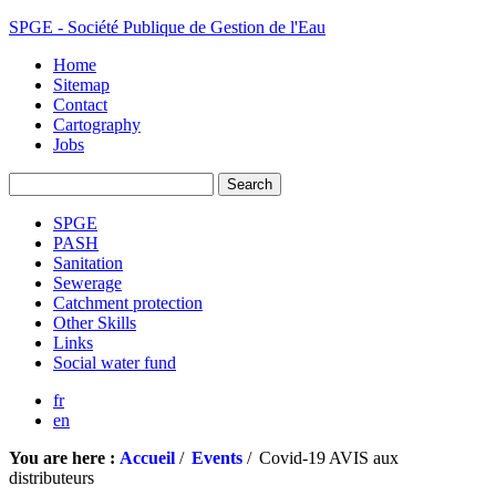
SPGE - Société Publique de Gestion de l'Eau
Home
Sitemap
Contact
Cartography
Jobs
SPGE
PASH
Sanitation
Sewerage
Catchment protection
Other Skills
Links
Social water fund
fr
en
You are here :
Accueil
/
Events
/
Covid-19 AVIS aux
distributeurs