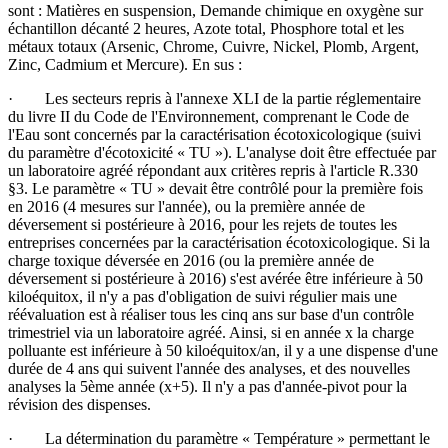
sont : Matières en suspension, Demande chimique en oxygène sur
échantillon décanté 2 heures, Azote total, Phosphore total et les
métaux totaux (Arsenic, Chrome, Cuivre, Nickel, Plomb, Argent,
Zinc, Cadmium et Mercure). En sus :
· Les secteurs repris à l'annexe XLI de la partie réglementaire
du livre II du Code de l'Environnement, comprenant le Code de
l'Eau sont concernés par la caractérisation écotoxicologique (suivi
du paramètre d'écotoxicité « TU »). L'analyse doit être effectuée par
un laboratoire agréé répondant aux critères repris à l'article R.330
§3. Le paramètre « TU » devait être contrôlé pour la première fois
en 2016 (4 mesures sur l'année), ou la première année de
déversement si postérieure à 2016, pour les rejets de toutes les
entreprises concernées par la caractérisation écotoxicologique. Si la
charge toxique déversée en 2016 (ou la première année de
déversement si postérieure à 2016) s'est avérée être inférieure à 50
kiloéquitox, il n'y a pas d'obligation de suivi régulier mais une
réévaluation est à réaliser tous les cinq ans sur base d'un contrôle
trimestriel via un laboratoire agréé. Ainsi, si en année x la charge
polluante est inférieure à 50 kiloéquitox/an, il y a une dispense d'une
durée de 4 ans qui suivent l'année des analyses, et des nouvelles
analyses la 5ème année (x+5). Il n'y a pas d'année-pivot pour la
révision des dispenses.
· La détermination du paramètre « Température » permettant le