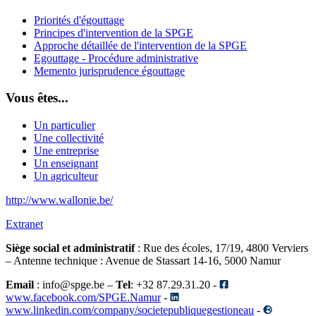
Priorités d'égouttage
Principes d'intervention de la SPGE
Approche détaillée de l'intervention de la SPGE
Egouttage - Procédure administrative
Memento jurisprudence égouttage
Vous êtes...
Un particulier
Une collectivité
Une entreprise
Un enseignant
Un agriculteur
http://www.wallonie.be/
Extranet
Siège social et administratif
: Rue des écoles, 17/19, 4800 Verviers
– Antenne technique
: Avenue de Stassart 14-16, 5000 Namur
Email
: info@spge.be –
Tel
: +32 87.29.31.20 -
www.facebook.com/SPGE.Namur
-
www.linkedin.com/company/societepubliquegestioneau
-