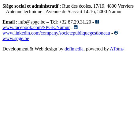
Siège social et administratif
: Rue des écoles, 17/19, 4800 Verviers
– Antenne technique
: Avenue de Stassart 14-16, 5000 Namur
Email
: info@spge.be –
Tel
: +32 87.29.31.20 -
www.facebook.com/SPGE.Namur
-
www.linkedin.com/company/societepubliquegestioneau
-
www.spge.be
Development & Web design by
defimedia
, powered by
AToms