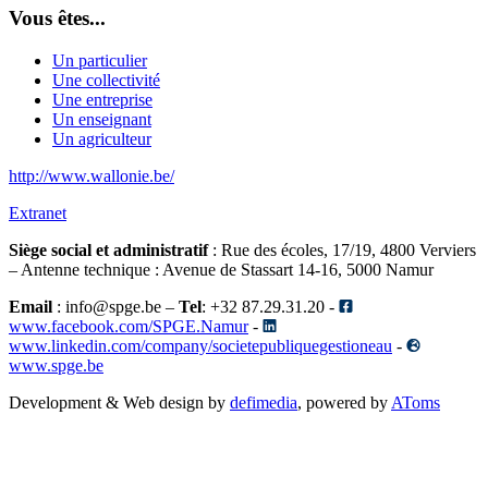
Vous êtes...
Un particulier
Une collectivité
Une entreprise
Un enseignant
Un agriculteur
http://www.wallonie.be/
Extranet
Siège social et administratif
: Rue des écoles, 17/19, 4800 Verviers
– Antenne technique
: Avenue de Stassart 14-16, 5000 Namur
Email
: info@spge.be –
Tel
: +32 87.29.31.20 -
www.facebook.com/SPGE.Namur
-
www.linkedin.com/company/societepubliquegestioneau
-
www.spge.be
Development & Web design by
defimedia
, powered by
AToms