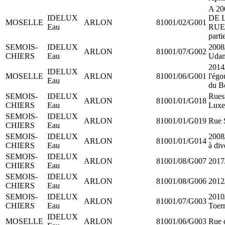
A 20
IDELUX
DE 
MOSELLE
ARLON
81001/02/G001
Eau
RUE 
parti
SEMOIS-
IDELUX
2008
ARLON
81001/07/G002
CHIERS
Eau
Uda
2014
IDELUX
MOSELLE
ARLON
81001/06/G001
l'égo
Eau
du B
SEMOIS-
IDELUX
Rues
ARLON
81001/01/G018
CHIERS
Eau
Luxe
SEMOIS-
IDELUX
ARLON
81001/01/G019
Rue 
CHIERS
Eau
SEMOIS-
IDELUX
2008/
ARLON
81001/01/G014
CHIERS
Eau
à div
SEMOIS-
IDELUX
ARLON
81001/08/G007
2017/
CHIERS
Eau
SEMOIS-
IDELUX
ARLON
81001/08/G006
2012/
CHIERS
Eau
SEMOIS-
IDELUX
2010
ARLON
81001/07/G003
CHIERS
Eau
Toer
IDELUX
MOSELLE
ARLON
81001/06/G003
Rue 