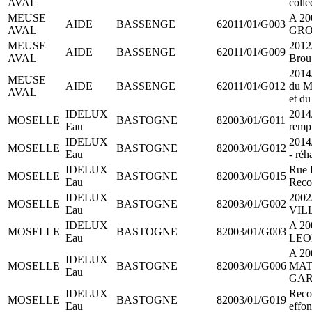
AVAL
colle
MEUSE
A 20
AIDE
BASSENGE
62011/01/G003
AVAL
GRO
MEUSE
2012
AIDE
BASSENGE
62011/01/G009
AVAL
Brou
2014
MEUSE
AIDE
BASSENGE
62011/01/G012
du Ma
AVAL
et d
IDELUX
2014
MOSELLE
BASTOGNE
82003/01/G011
Eau
remp
IDELUX
2014
MOSELLE
BASTOGNE
82003/01/G012
Eau
- réh
IDELUX
Rue L
MOSELLE
BASTOGNE
82003/01/G015
Eau
Recol
IDELUX
200
MOSELLE
BASTOGNE
82003/01/G002
Eau
VIL
IDELUX
A 20
MOSELLE
BASTOGNE
82003/01/G003
Eau
LEOP
A 20
IDELUX
MOSELLE
BASTOGNE
82003/01/G006
MAT
Eau
GARE
IDELUX
Recon
MOSELLE
BASTOGNE
82003/01/G019
Eau
effo