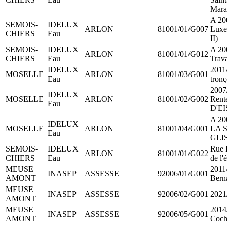
Mara
A 20
SEMOIS-
IDELUX
ARLON
81001/01/G007
Luxe
CHIERS
Eau
II)
SEMOIS-
IDELUX
A 200
ARLON
81001/01/G012
CHIERS
Eau
Trav
IDELUX
2011
MOSELLE
ARLON
81001/03/G001
Eau
tronç
2007
IDELUX
MOSELLE
ARLON
81001/02/G002
Rent
Eau
D'E
A 20
IDELUX
MOSELLE
ARLON
81001/04/G001
LA 
Eau
GLI
SEMOIS-
IDELUX
Rue 
ARLON
81001/01/G022
CHIERS
Eau
de l'
MEUSE
2011
INASEP
ASSESSE
92006/01/G001
AMONT
Bern
MEUSE
INASEP
ASSESSE
92006/02/G001
2021
AMONT
MEUSE
2014/
INASEP
ASSESSE
92006/05/G001
AMONT
Coch