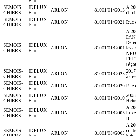
Eau
SEMOIS-
IDELUX
A 200
ARLON
81001/01/G013
CHIERS
Eau
élimi
SEMOIS-
IDELUX
ARLON
81001/01/G021
Rue d
CHIERS
Eau
A 20
PAN
Réhab
SEMOIS-
IDELUX
ARLON
81001/01/G001
les 
CHIERS
Eau
NEU
FREY
l'égo
SEMOIS-
IDELUX
2017/
ARLON
81001/01/G023
CHIERS
Eau
à div
SEMOIS-
IDELUX
ARLON
81001/01/G029
Rue 
CHIERS
Eau
SEMOIS-
IDELUX
2008/
ARLON
81001/01/G010
CHIERS
Eau
Hein
A 20
SEMOIS-
IDELUX
ARLON
81001/01/G005
Luxe
CHIERS
Eau
I)
A 20
SEMOIS-
IDELUX
centr
ARLON
81001/08/G003
CHIERS
Eau
Saint