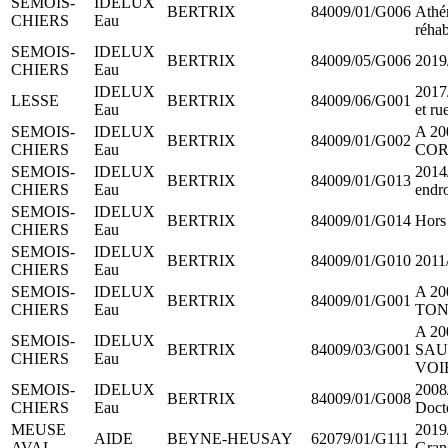
SEMOIS-
IDELUX
BERTRIX
84009/01/G006
Athén
CHIERS
Eau
réhab
SEMOIS-
IDELUX
BERTRIX
84009/05/G006
2019/
CHIERS
Eau
IDELUX
2017/
LESSE
BERTRIX
84009/06/G001
Eau
et ru
SEMOIS-
IDELUX
A 20
BERTRIX
84009/01/G002
CHIERS
Eau
COR
SEMOIS-
IDELUX
2014/
BERTRIX
84009/01/G013
CHIERS
Eau
endro
SEMOIS-
IDELUX
BERTRIX
84009/01/G014
Hors
CHIERS
Eau
SEMOIS-
IDELUX
BERTRIX
84009/01/G010
2011/
CHIERS
Eau
SEMOIS-
IDELUX
A 20
BERTRIX
84009/01/G001
CHIERS
Eau
TON
A 20
SEMOIS-
IDELUX
BERTRIX
84009/03/G001
SAU
CHIERS
Eau
VOI
SEMOIS-
IDELUX
2008
BERTRIX
84009/01/G008
CHIERS
Eau
Doct
MEUSE
2019
AIDE
BEYNE-HEUSAY
62079/01/G111
AVAL
Gran