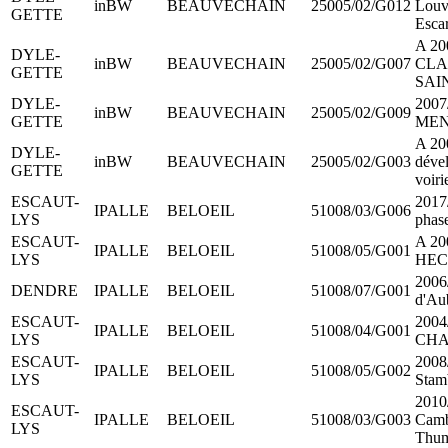
inBW
BEAUVECHAIN
25005/02/G012
Louv
GETTE
Esca
A 20
DYLE-
inBW
BEAUVECHAIN
25005/02/G007
CLA
GETTE
SAIN
DYLE-
2007
inBW
BEAUVECHAIN
25005/02/G009
GETTE
MEN
A 20
DYLE-
inBW
BEAUVECHAIN
25005/02/G003
dével
GETTE
voiri
ESCAUT-
2017/
IPALLE
BELOEIL
51008/03/G006
LYS
phas
ESCAUT-
A 2
IPALLE
BELOEIL
51008/05/G001
LYS
HEC
2006/
DENDRE
IPALLE
BELOEIL
51008/07/G001
d'Au
ESCAUT-
2004
IPALLE
BELOEIL
51008/04/G001
LYS
CHA
ESCAUT-
2008/
IPALLE
BELOEIL
51008/05/G002
LYS
Stam
2010
ESCAUT-
IPALLE
BELOEIL
51008/03/G003
Camb
LYS
Thum