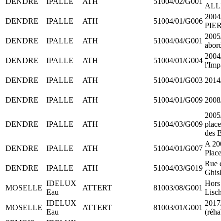
DENDRE
IPALLE
ATH
51004/02/G001
ALL
200
DENDRE
IPALLE
ATH
51004/01/G006
PIE
2005
DENDRE
IPALLE
ATH
51004/04/G001
abor
2004
DENDRE
IPALLE
ATH
51004/01/G004
l'Imp
DENDRE
IPALLE
ATH
51004/01/G003
2014/
DENDRE
IPALLE
ATH
51004/01/G009
2008/
2005
DENDRE
IPALLE
ATH
51004/03/G009
place
des 
A 200
DENDRE
IPALLE
ATH
51004/01/G007
Plac
Rue 
DENDRE
IPALLE
ATH
51004/03/G019
Ghis
IDELUX
Hors 
MOSELLE
ATTERT
81003/08/G001
Eau
Lisch
IDELUX
2017/
MOSELLE
ATTERT
81003/01/G001
Eau
(réha