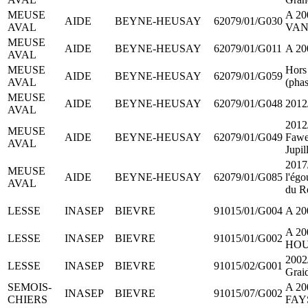
MEUSE
A 20
AIDE
BEYNE-HEUSAY
62079/01/G030
AVAL
VAN
MEUSE
AIDE
BEYNE-HEUSAY
62079/01/G011
A 2
AVAL
MEUSE
Hors
AIDE
BEYNE-HEUSAY
62079/01/G059
AVAL
(phas
MEUSE
AIDE
BEYNE-HEUSAY
62079/01/G048
2012/
AVAL
2012
MEUSE
AIDE
BEYNE-HEUSAY
62079/01/G049
Fawe
AVAL
Jupil
2017
MEUSE
AIDE
BEYNE-HEUSAY
62079/01/G085
l'égo
AVAL
du R
LESSE
INASEP
BIEVRE
91015/01/G004
A 20
A 20
LESSE
INASEP
BIEVRE
91015/01/G002
HOU
2002/
LESSE
INASEP
BIEVRE
91015/02/G001
Grai
SEMOIS-
A 20
INASEP
BIEVRE
91015/07/G002
CHIERS
FAYS