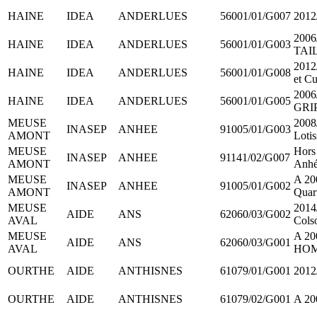
HAINE
IDEA
ANDERLUES
56001/01/G007
2012
2006
HAINE
IDEA
ANDERLUES
56001/01/G003
TAI
2012
HAINE
IDEA
ANDERLUES
56001/01/G008
et Cu
2006
HAINE
IDEA
ANDERLUES
56001/01/G005
GRI
MEUSE
2008/
INASEP
ANHEE
91005/01/G003
AMONT
Loti
MEUSE
Hors
INASEP
ANHEE
91141/02/G007
AMONT
Anh
MEUSE
A 20
INASEP
ANHEE
91005/01/G002
AMONT
Quart
MEUSE
2014/
AIDE
ANS
62060/03/G002
AVAL
Colso
MEUSE
A 2
AIDE
ANS
62060/03/G001
AVAL
HO
OURTHE
AIDE
ANTHISNES
61079/01/G001
2012/
OURTHE
AIDE
ANTHISNES
61079/02/G001
A 20