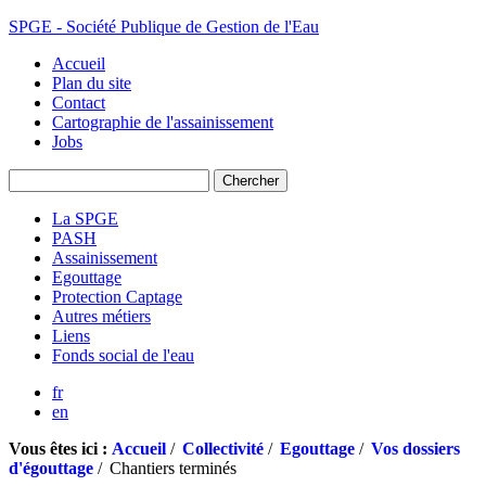
SPGE - Société Publique de Gestion de l'Eau
Accueil
Plan du site
Contact
Cartographie de l'assainissement
Jobs
La SPGE
PASH
Assainissement
Egouttage
Protection Captage
Autres métiers
Liens
Fonds social de l'eau
fr
en
Vous êtes ici :
Accueil
/
Collectivité
/
Egouttage
/
Vos dossiers
d'égouttage
/
Chantiers terminés