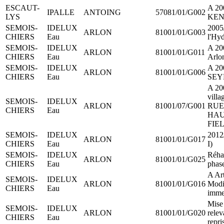
ESCAUT-
A 20
IPALLE
ANTOING
57081/01/G002
LYS
KEN
SEMOIS-
IDELUX
2005/
ARLON
81001/01/G003
CHIERS
Eau
l'Hyd
SEMOIS-
IDELUX
A 20
ARLON
81001/01/G011
CHIERS
Eau
Arlo
SEMOIS-
IDELUX
A 20
ARLON
81001/01/G006
CHIERS
Eau
SEY
A 20
vill
SEMOIS-
IDELUX
ARLON
81001/07/G001
RUE
CHIERS
Eau
HAU
FIEL
SEMOIS-
IDELUX
2012/
ARLON
81001/01/G017
CHIERS
Eau
I)
SEMOIS-
IDELUX
Réhab
ARLON
81001/01/G025
CHIERS
Eau
phas
A Ar
SEMOIS-
IDELUX
ARLON
81001/01/G016
Modif
CHIERS
Eau
imme
Mise 
SEMOIS-
IDELUX
ARLON
81001/01/G020
relev
CHIERS
Eau
repri