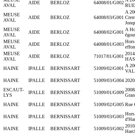
AIDE
BERLOZ
64008/01/G002
AVAL
RUE
A 20
MEUSE
AIDE
BERLOZ
64008/03/G001
Cren
AVAL
Jonqu
MEUSE
A Ho
AIDE
BERLOZ
64008/02/G001
AVAL
égou
MEUSE
Hors
AIDE
BERLOZ
64008/01/G003
AVAL
effo
MEUSE
2014
AIDE
BERLOZ
71017/01/G001
AVAL
HAS
A 20
HAINE
IPALLE
BERNISSART
51009/02/G001
VAL
HAINE
IPALLE
BERNISSART
51009/03/G004
2020
ESCAUT-
2008
IPALLE
BERNISSART
51009/01/G009
LYS
Gran
HAINE
IPALLE
BERNISSART
51009/02/G005
Rue 
Hors
HAINE
IPALLE
BERNISSART
51009/03/G003
d'Ha
2010
HAINE
IPALLE
BERNISSART
51009/03/G002
Harc