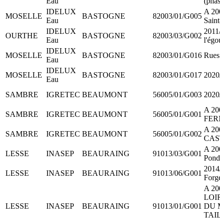
Eau
(phas
IDELUX
A 200
MOSELLE
BASTOGNE
82003/01/G005
Eau
Saint
IDELUX
2011
OURTHE
BASTOGNE
82003/03/G002
Eau
l'égo
IDELUX
MOSELLE
BASTOGNE
82003/01/G016
Rues
Eau
IDELUX
MOSELLE
BASTOGNE
82003/01/G017
2020
Eau
SAMBRE
IGRETEC
BEAUMONT
56005/01/G003
2020
A 20
SAMBRE
IGRETEC
BEAUMONT
56005/01/G001
FER
A 20
SAMBRE
IGRETEC
BEAUMONT
56005/01/G002
CAS
A 20
LESSE
INASEP
BEAURAING
91013/03/G001
Pond
2014/
LESSE
INASEP
BEAURAING
91013/06/G001
Forge
A 20
LOI
LESSE
INASEP
BEAURAING
91013/01/G001
DU 
TAI