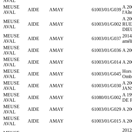
AVAL
MEUSE
A 20
AIDE
AMAY
61003/01/G039
AVAL
l'Aît
A 2
MEUSE
AIDE
AMAY
61003/01/G002
RUE
AVAL
DIE
MEUSE
2014/
AIDE
AMAY
61003/01/G037
AVAL
améli
MEUSE
AIDE
AMAY
61003/01/G036
A 20
AVAL
MEUSE
AIDE
AMAY
61003/01/G014
A 20
AVAL
MEUSE
Hors
AIDE
AMAY
61003/01/G045
AVAL
Ombr
MEUSE
A 20
AIDE
AMAY
61003/01/G030
AVAL
JAN
MEUSE
A 1
AIDE
AMAY
61080/01/G002
AVAL
DE 
MEUSE
AIDE
AMAY
61003/01/G029
A 20
AVAL
MEUSE
AIDE
AMAY
61003/01/G015
A 20
AVAL
201